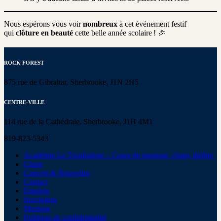
Nous espérons vous voir
nombreux
à cet événement festif
qui
clôture en beauté
cette belle année scolaire ! 🎉
ROCK FOREST
875 rue de Gibraltar, Sherbrooke, J1N 2H5
CENTRE-VILLE
114 rue de la Cathédrale, Sherbrooke, J1H 4M1
819-823-5343
Académie Le Troubadour – Cours de musique, chant, théâtre
Chant
Concert & Nouvelles
Contact
Emplois
Inscription
Musique
Politique de confidentialité