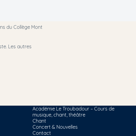
ins du Collège Mont
ste. Les autres
Académie Le Troubadour – Cours de
musique, chant, théâtre
Chant
Concert & Nouvelles
Contact