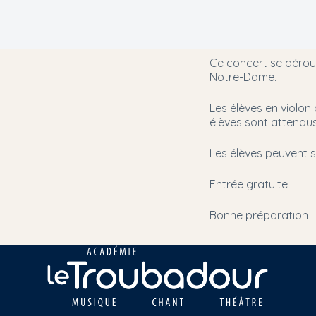
Ce concert se déroul
Notre-Dame.
Les élèves en violon 
élèves sont attendu
Les élèves peuvent s
Entrée gratuite
Bonne préparation