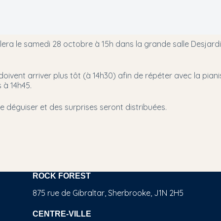
era le samedi 28 octobre à 15h dans la grande salle Desjard
doivent arriver plus tôt (à 14h30) afin de répéter avec la piani
s à 14h45.
e déguiser et des surprises seront distribuées.
ROCK FOREST
875 rue de Gibraltar, Sherbrooke, J1N 2H5
CENTRE-VILLE